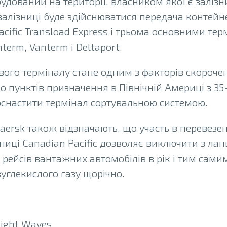
удований на території, власником якої є заліз
 залізниці буде здійснюватися передача контейн
ific Transload Express і трьома основними те
term, Vanterm і Deltaport.
ого терміналу стане одним з факторів скороче
до пунктів призначення в Північній Америці з 35-
оснастити термінал сортувальною системою.
aersk також відзначають, що участь в перевезе
ниці Canadian Pacific дозволяє виключити з ла
. рейсів вантажних автомобілів в рік і тим сами
углекислого газу щорічно.
eight Waves