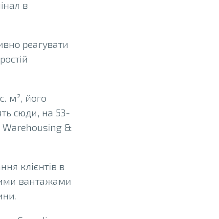
інал в
ивно реагувати
ростій
. м², його
ть сюди, на 53-
k Warehousing &
ння клієнтів в
вними вантажами
ини.