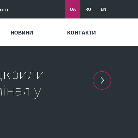
com
UA
RU
EN
НОВИНИ
КОНТАКТИ
ідкрили
інал у