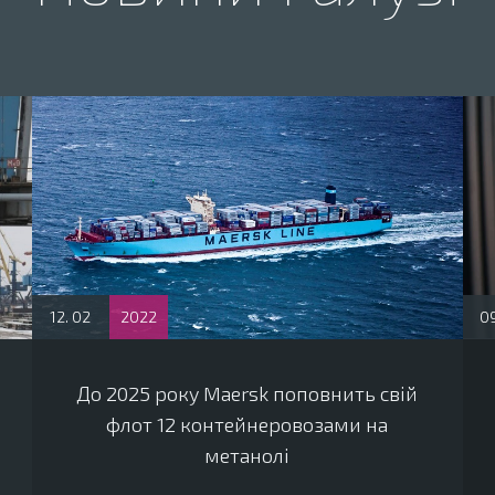
12. 02
2022
09
До 2025 року Maersk поповнить свій
флот 12 контейнеровозами на
метанолі