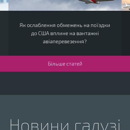
Як ослаблення обмежень на поїздки
до США вплине на вантажні
авіаперевезення?
Більше статей
Новини галузі