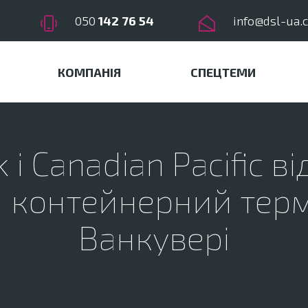
050
142 76 54
info@dsl-ua.
КОМПАНІЯ
СПЕЦТЕМИ
 і Canadian Pacific в
 контейнерний терм
Ванкувері