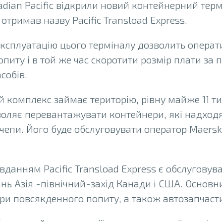
adian Pacific відкрили новий контейнерний терм
 отримав назву Pacific Transload Express.
експлуатацію цього терміналу дозволить операт
питу і в той же час скоротити розмір плати за п
собів.
 комплекс займає територію, рівну майже 11 тис
оляє перевантажувати контейнери, які надходя
ичепи. Його буде обслуговувати оператор Maers
данням Pacific Transload Express є обслуговува
ань Азія -північний-захід Канади і США. Осно
ари повсякденного попиту, а також автозапчаст