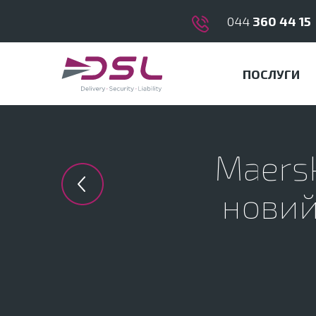
044
360 44 15
ПОСЛУГИ
Maersk
Previous in category
новий