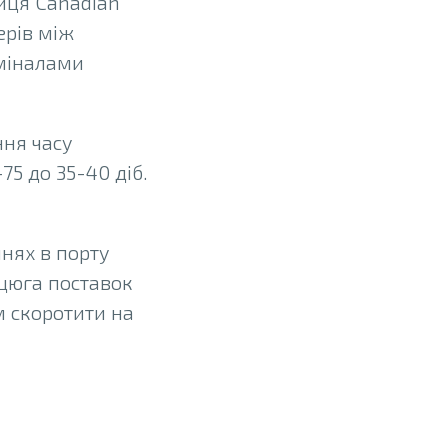
ниця Canadian
ерів між
рміналами
ння часу
75 до 35-40 діб.
ннях в порту
нцюга поставок
м скоротити на