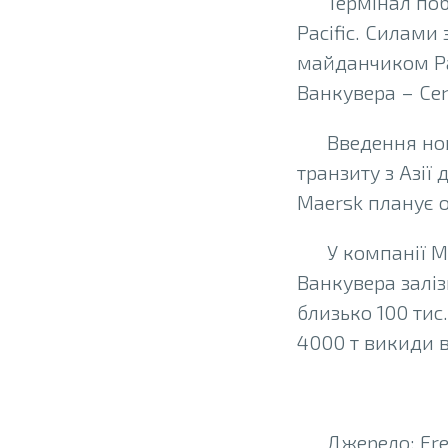
Термінал поб
Pacific. Силами
майданчиком Pac
Ванкувера – Cen
Введення нов
транзиту з Азії 
Maersk планує 
У компанії M
Ванкувера заліз
близько 100 тис
4000 т викиди в
Джерело: Fr