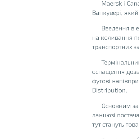
Maersk і Can
Ванкувері, який
Введення в 
на коливання по
транспортних за
Термінальний
оснащення дозв
футові напівпр
Distribution.
Основним зав
ланцюзі постач
тут стануть тов