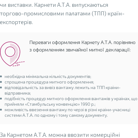
чи виставки. Карнети А.Т.А. випускаються
торгово-промисловими палатами (ТПП) країн-
експортерів.
Переваги оформлення Карнету А.Т.А. порівняно
з оформленням звичайної митної декларації:
необхідна мінімальна кількість документів;
спрощена процедура митного оформлення;
відповідальність за вивіз вантажу лежить на ТПП країни-
відправника;
подібність процедур митного оформлення вантажів у країнах, що
прийняли «Стамбульську конвенцію» 1990 р.;
можливість ввезення вантажу по черзі в різні країни-учасниці
системи А.Т.А. по одному і тому самому документу.
За Карнетом А.Т.А. можна ввозити комерційні