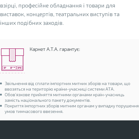
взірці, професійне обладнання і товари для
виставок, концертів, театральних виступів та
інших подібних заходів.
Карнет А.Т.А. гарантує:
Звільнення від сплати імпортних митних зборів на товари, що
ввозяться на територію країни-учасниці системи АТА.
Обов’язкове прийняття митними органами країн-учасниць
замість національного пакету документів.
Покриття імпортних зборів митним органам у випадку порушення
умов тимчасового ввезення.