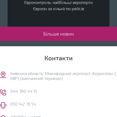
Євроконтроль: найбільші аеропорти
Європи за кількістю рейсів
Більше новин
Контакти
Київська область, Міжнародний аеропорт «Бориспіль» (
KBP) (вантажний термінал)
044 360 44 15
050 142 76 54
info@dsl-ua.com