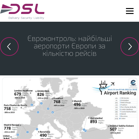
Євроконтроль: найбільші
аеропорти Європи за
кількістю рейсів