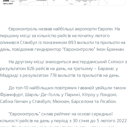
Євроконтроль назвав найбільші аеропорти Європи. На
першому місці за кількістю рейсів на початку лютого
опинився Стамбул із показником 893 вильоти та прильоти на
день, повідомив гендиректор “Євроконтролю” Імон Бреннан.
На другому місці знаходиться амстердамський Схіпхол з
результатом 826 рейсів на день, на третьому – Барахас у
Мадриді з результатом 778 вильотів та прильотів на день.
До топ-10 найбільших повітряних гаваней увійшли також
Франкфурт, Шарль-Де-Голль у Парижі, Хітроу у Лондоні,
Сабіха Гекчен у Стамбулі, Мюнхен, Барселона та Лісабон.
“Євроконтроль” склав рейтинг на основі середньої
кількості рейсів на день у період з 30 січня до 5 лютого 2022