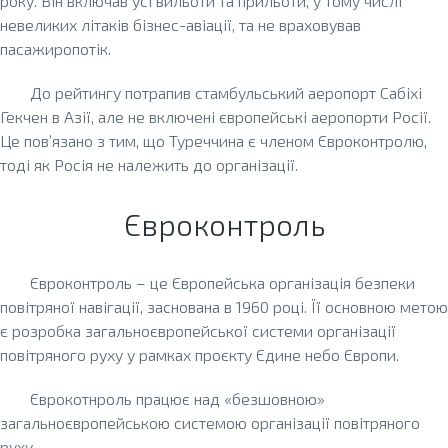
року. Він включав усі вильоти та прильоти, у тому числі
невеликих літаків бізнес-авіації, та не враховував
пасажиропотік.
До рейтингу потрапив стамбульський аеропорт Сабіхі
Гекчен в Азії, але не включені європейські аеропорти Росії.
Це пов’язано з тим, що Туреччина є членом Євроконтролю,
тоді як Росія не належить до організації.
Євроконтроль
Євроконтроль – це Європейська організація безпеки
повітряної навігації, заснована в 1960 році. Її основною метою
є розробка загальноєвропейської системи організації
повітряного руху у рамках проєкту Єдине небо Європи.
Єврокотнроль працює над «безшовною»
загальноєвропейською системою організації повітряного
руху.