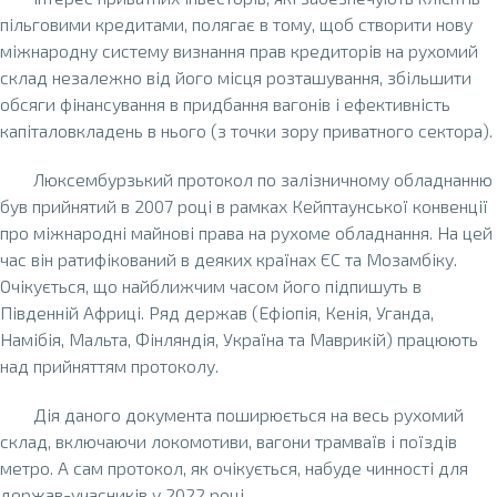
пільговими кредитами, полягає в тому, щоб створити нову
міжнародну систему визнання прав кредиторів на рухомий
склад незалежно від його місця розташування, збільшити
обсяги фінансування в придбання вагонів і ефективність
капіталовкладень в нього (з точки зору приватного сектора).
Люксембурзький протокол по залізничному обладнанню
був прийнятий в 2007 році в рамках Кейптаунської конвенції
про міжнародні майнові права на рухоме обладнання. На цей
час він ратифікований в деяких країнах ЄС та Мозамбіку.
Очікується, що найближчим часом його підпишуть в
Південній Африці. Ряд держав (Ефіопія, Кенія, Уганда,
Намібія, Мальта, Фінляндія, Україна та Маврикій) працюють
над прийняттям протоколу.
Дія даного документа поширюється на весь рухомий
склад, включаючи локомотиви, вагони трамваїв і поїздів
метро. А сам протокол, як очікується, набуде чинності для
держав-учасників у 2022 році.