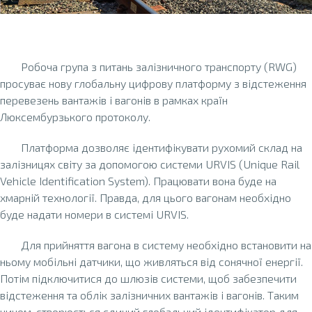
Робоча група з питань залізничного транспорту (RWG)
просуває нову глобальну цифрову платформу з відстеження
перевезень вантажів і вагонів в рамках країн
Люксембурзького протоколу.
Платформа дозволяє ідентифікувати рухомий склад на
залізницях світу за допомогою системи URVIS (Unique Rail
Vehicle Identification System). Працювати вона буде на
хмарній технології. Правда, для цього вагонам необхідно
буде надати номери в системі URVIS.
Для прийняття вагона в систему необхідно встановити на
ньому мобільні датчики, що живляться від сонячної енергії.
Потім підключитися до шлюзів системи, щоб забезпечити
відстеження та облік залізничних вантажів і вагонів. Таким
чином, створюється єдиний глобальний ідентифікатор для