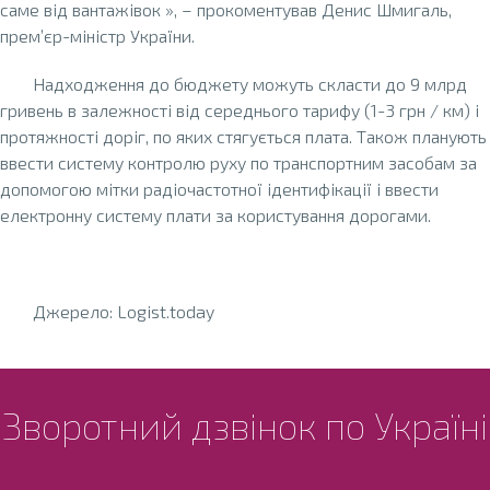
саме від вантажівок », – прокоментував Денис Шмигаль,
прем’єр-міністр України.
Надходження до бюджету можуть скласти до 9 млрд
гривень в залежності від середнього тарифу (1-3 грн / км) і
протяжності доріг, по яких стягується плата. Також планують
ввести систему контролю руху по транспортним засобам за
допомогою мітки радіочастотної ідентифікації і ввести
електронну систему плати за користування дорогами.
Джерело: Logist.today
Зворотний дзвінок по Україні