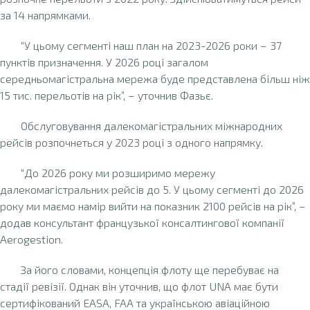
за 14 напрямками.
“У цьому сегменті наш план на 2023-2026 роки – 37
пунктів призначення. У 2026 році загалом
середньомагістральна мережа буде представлена більш ніж
15 тис. перельотів на рік”, – уточнив Фазьє.
Обслуговування далекомагістральних міжнародних
рейсів розпочнеться у 2023 році з одного напрямку.
“До 2026 року ми розширимо мережу
далекомагістральних рейсів до 5. У цьому сегменті до 2026
року ми маємо намір вийти на показник 2100 рейсів на рік”, –
додав консультант французької консалтингової компанії
Aerogestion.
За його словами, концепція флоту ще перебуває на
стадії ревізії. Однак він уточнив, що флот UNA має бути
сертифікований EASA, FAA та українською авіаційною