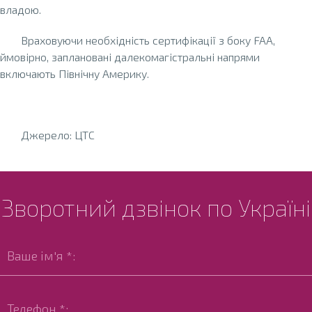
владою.
Враховуючи необхідність сертифікації з боку FAA,
ймовірно, заплановані далекомагістральні напрями
включають Північну Америку.
Джерело: ЦТС
Зворотний дзвінок по Україні