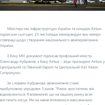
Міністерство інфраструктури України та концерн Airbus
підписали сьогодні, 25 листопада, меморандум про наміри
співпраці щодо створення національного авіаперевізника
України.
З боку МІУ документ підписав профільний міністр
Олександр Кубраков, з боку Airbus – віце-президент Airbus у
Центральній та Північній Європі та Центральній Азії Кімон
Сотіропулос.
За словами Кубракова, авіакомпанія стане
прибутковою упродовж 5 років. “Ринок зростатиме, він
відновлюється. Я впевнений, що на нашому ринку всім
вистачить місця. Ми не намагатимемося максимально