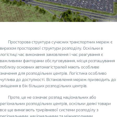
Просторова структура сучасних транспортних мереж є
виразом просторової структури розподілу. Оскільки в
логістиці час виконання замовлення і час реагування є
важливими факторами обслуговування, місця розташування
поблизу основних автомагістралей мають особливе
значення для розподільних центрів. Логістика особливо
чутлива до доступності. Встановлення мереж призводить до
зміщення в бік більших розподільних центрів.
Проте, це не означає розпад національних або
регіональних розподільних центрів, оскільки деякі товари
все ще вимагають трирівневої системи розподілу з
регіональними, національними та міжнародними