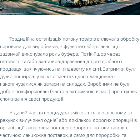
Традиційна організація потоку товарів включала обробку
сировини для виробників, з функцією зберігання, що
зазвичай виконувала роль буфера. Потік йшов через
оптового та/або вантажовідправника до роздрібного
продавця, закінчуючись на кінцевому клієнті. Затримки були
дуже поширені у всіх сегментах цього ланцюжка і
накопичувалися як запаси на складах. Виробники не були
добре поінформовані (часто з затримкою в часі) про ступінь
споживання своєї продукції.
В даний час ця процедура змінюється, в основному за
рахунок вилучення однієї або декількох дорогих операцій в
організації ланцюжка поставок. Зворотні потоки також є
частиною ланцюжка поставок, а саме для переробки та