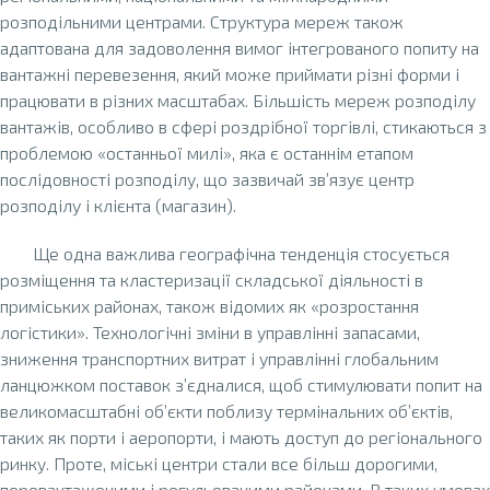
розподільними центрами. Структура мереж також
адаптована для задоволення вимог інтегрованого попиту на
вантажні перевезення, який може приймати різні форми і
працювати в різних масштабах. Більшість мереж розподілу
вантажів, особливо в сфері роздрібної торгівлі, стикаються з
проблемою «останньої милі», яка є останнім етапом
послідовності розподілу, що зазвичай зв’язує центр
розподілу і клієнта (магазин).
Ще одна важлива географічна тенденція стосується
розміщення та кластеризації складської діяльності в
приміських районах, також відомих як «розростання
логістики». Технологічні зміни в управлінні запасами,
зниження транспортних витрат і управлінні глобальним
ланцюжком поставок з’єдналися, щоб стимулювати попит на
великомасштабні об’єкти поблизу термінальних об’єктів,
таких як порти і аеропорти, і мають доступ до регіонального
ринку. Проте, міські центри стали все більш дорогими,
перевантаженими і регульованими районами. В таких умовах