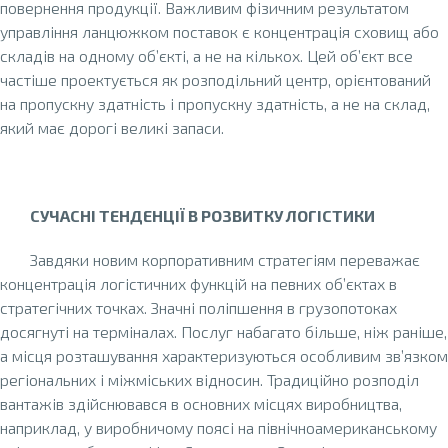
повернення продукції. Важливим фізичним результатом
управління ланцюжком поставок є концентрація сховищ або
складів на одному об’єкті, а не на кількох. Цей об’єкт все
частіше проектується як розподільний центр, орієнтований
на пропускну здатність і пропускну здатність, а не на склад,
який має дорогі великі запаси.
СУЧАСНІ ТЕНДЕНЦІЇ В РОЗВИТКУ ЛОГІСТИКИ
Завдяки новим корпоративним стратегіям переважає
концентрація логістичних функцій на певних об’єктах в
стратегічних точках. Значні поліпшення в грузопотоках
досягнуті на терміналах. Послуг набагато більше, ніж раніше,
а місця розташування характеризуються особливим зв’язком
регіональних і міжміських відносин. Традиційно розподіл
вантажів здійснювався в основних місцях виробництва,
наприклад, у виробничому поясі на північноамериканському