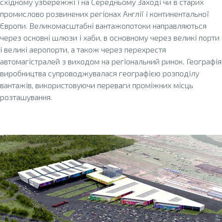
східному узбережжі і на Середньому Заході чи в старих
промислово розвинених регіонах Англії і континентальної
Європи. Великомасштабні вантажопотоки направляються
через основні шлюзи і хаби, в основному через великі порти
і великі аеропорти, а також через перехрестя
автомагістралей з виходом на регіональний ринок. Географія
виробництва супроводжувалася географією розподілу
вантажів, використовуючи переваги проміжних місць
розташування.