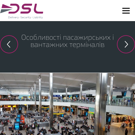
Особливості пасажирських і
вантажних терміналів