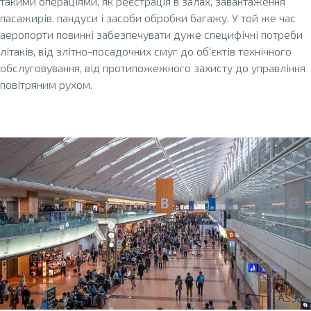
такими операціями, як реєстрація в залах, завантаження
пасажирів. пандуси і засоби обробки багажу. У той же час
аеропорти повинні забезпечувати дуже специфічні потреби
літаків, від злітно-посадочних смуг до об’єктів технічного
обслуговування, від протипожежного захисту до управління
повітряним рухом.