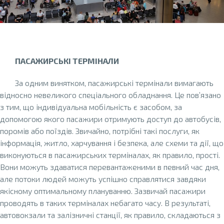
ПАСАЖИРСЬКІ ТЕРМІНАЛИ
За одним винятком, пасажирські термінали вимагають
відносно невеликого спеціального обладнання. Це пов’язано
з тим, що індивідуальна мобільність є засобом, за
допомогою якого пасажири отримують доступ до автобусів,
поромів або поїздів. Звичайно, потрібні такі послуги, як
інформація, житло, харчування і безпека, але схеми та дії, що
виконуються в пасажирських терміналах, як правило, прості.
Вони можуть здаватися перевантаженими в певний час дня,
але потоки людей можуть успішно справлятися завдяки
якісному оптимальному плануванню. Зазвичай пасажири
проводять в таких терміналах небагато часу. В результаті,
автовокзали та залізничні станції, як правило, складаються з