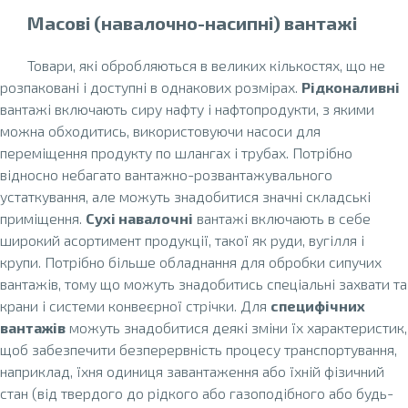
Масові (навалочно-насипні) вантажі
Товари, які обробляються в великих кількостях, що не
розпаковані і доступні в однакових розмірах.
Рідконаливні
вантажі включають сиру нафту і нафтопродукти, з якими
можна обходитись, використовуючи насоси для
переміщення продукту по шлангах і трубах. Потрібно
відносно небагато вантажно-розвантажувального
устаткування, але можуть знадобитися значні складські
приміщення.
Сухі навалочні
вантажі включають в себе
широкий асортимент продукції, такої як руди, вугілля і
крупи. Потрібно більше обладнання для обробки сипучих
вантажів, тому що можуть знадобитись спеціальні захвати та
крани і системи конвеєрної стрічки. Для
специфічних
вантажів
можуть знадобитися деякі зміни їх характеристик,
щоб забезпечити безперервність процесу транспортування,
наприклад, їхня одиниця завантаження або їхній фізичний
стан (від твердого до рідкого або газоподібного або будь-