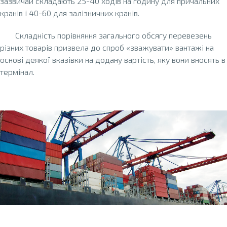
зазвичай складають 25-40 ходів на годину для причальних
кранів і 40-60 для залізничних кранів.
Складність порівняння загального обсягу перевезень
різних товарів призвела до спроб «зважувати» вантажі на
основі деякої вказівки на додану вартість, яку вони вносять в
термінал.