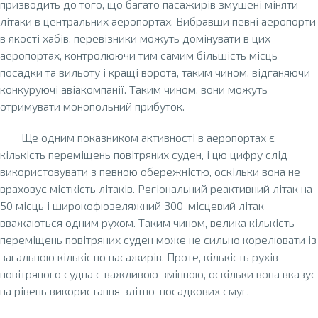
призводить до того, що багато пасажирів змушені міняти
літаки в центральних аеропортах. Вибравши певні аеропорти
в якості хабів, перевізники можуть домінувати в цих
аеропортах, контролюючи тим самим більшість місць
посадки та вильоту і кращі ворота, таким чином, відганяючи
конкуруючі авіакомпанії. Таким чином, вони можуть
отримувати монопольний прибуток.
Ще одним показником активності в аеропортах є
кількість переміщень повітряних суден, і цю цифру слід
використовувати з певною обережністю, оскільки вона не
враховує місткість літаків. Регіональний реактивний літак на
50 місць і широкофюзеляжний 300-місцевий літак
вважаються одним рухом. Таким чином, велика кількість
переміщень повітряних суден може не сильно корелювати із
загальною кількістю пасажирів. Проте, кількість рухів
повітряного судна є важливою змінною, оскільки вона вказує
на рівень використання злітно-посадкових смуг.