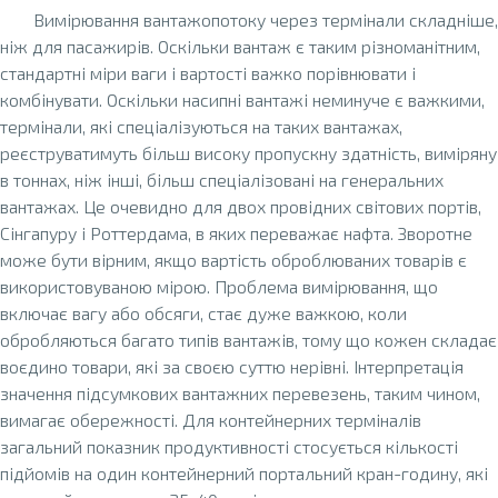
Вимірювання вантажопотоку через термінали складніше,
ніж для пасажирів. Оскільки вантаж є таким різноманітним,
стандартні міри ваги і вартості важко порівнювати і
комбінувати. Оскільки насипні вантажі неминуче є важкими,
термінали, які спеціалізуються на таких вантажах,
реєструватимуть більш високу пропускну здатність, виміряну
в тоннах, ніж інші, більш спеціалізовані на генеральних
вантажах. Це очевидно для двох провідних світових портів,
Сінгапуру і Роттердама, в яких переважає нафта. Зворотне
може бути вірним, якщо вартість оброблюваних товарів є
використовуваною мірою. Проблема вимірювання, що
включає вагу або обсяги, стає дуже важкою, коли
обробляються багато типів вантажів, тому що кожен складає
воєдино товари, які за своєю суттю нерівні. Інтерпретація
значення підсумкових вантажних перевезень, таким чином,
вимагає обережності. Для контейнерних терміналів
загальний показник продуктивності стосується кількості
підйомів на один контейнерний портальний кран-годину, які