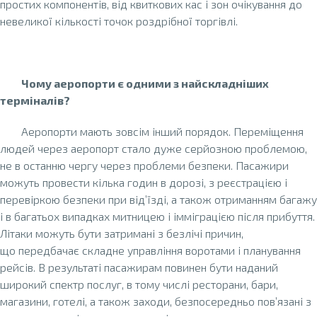
простих компонентів, від квиткових кас і зон очікування до
невеликої кількості точок роздрібної торгівлі.
Чому аеропорти є одними з найскладніших
терміналів?
Аеропорти мають зовсім інший порядок. Переміщення
людей через аеропорт стало дуже серйозною проблемою,
не в останню чергу через проблеми безпеки. Пасажири
можуть провести кілька годин в дорозі, з реєстрацією і
перевіркою безпеки при від’їзді, а також отриманням багажу
і в багатьох випадках митницею і імміграцією після прибуття.
Літаки можуть бути затримані з безлічі причин,
що передбачає складне управління воротами і планування
рейсів. В результаті пасажирам повинен бути наданий
широкий спектр послуг, в тому числі ресторани, бари,
магазини, готелі, а також заходи, безпосередньо пов’язані з