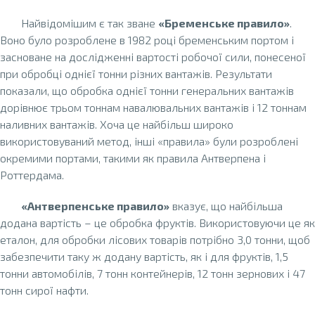
Найвідомішим є так зване
«Бременське правило»
.
Воно було розроблене в 1982 році бременським портом і
засноване на дослідженні вартості робочої сили, понесеної
при обробці однієї тонни різних вантажів. Результати
показали, що обробка однієї тонни генеральних вантажів
дорівнює трьом тоннам навалювальних вантажів і 12 тоннам
наливних вантажів. Хоча це найбільш широко
використовуваний метод, інші «правила» були розроблені
окремими портами, такими як правила Антверпена і
Роттердама.
«Антверпенське правило»
вказує, що найбільша
додана вартість – це обробка фруктів. Використовуючи це як
еталон, для обробки лісових товарів потрібно 3,0 тонни, щоб
забезпечити таку ж додану вартість, як і для фруктів, 1,5
тонни автомобілів, 7 тонн контейнерів, 12 тонн зернових і 47
тонн сирої нафти.