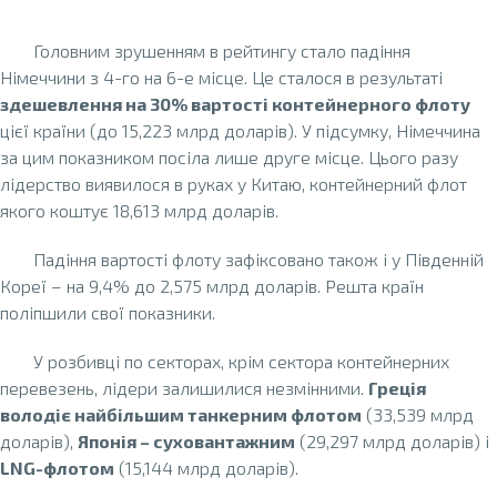
Головним зрушенням в рейтингу стало падіння
Німеччини з 4-го на 6-е місце. Це сталося в результаті
здешевлення на 30% вартості контейнерного флоту
цієї країни (до 15,223 млрд доларів). У підсумку, Німеччина
за цим показником посіла лише друге місце. Цього разу
лідерство виявилося в руках у Китаю, контейнерний флот
якого коштує 18,613 млрд доларів.
Падіння вартості флоту зафіксовано також і у Південній
Кореї – на 9,4% до 2,575 млрд доларів. Решта країн
поліпшили свої показники.
У розбивці по секторах, крім сектора контейнерних
перевезень, лідери залишилися незмінними.
Греція
володіє найбільшим танкерним флотом
(33,539 млрд
доларів),
Японія – суховантажним
(29,297 млрд доларів) і
LNG-флотом
(15,144 млрд доларів).