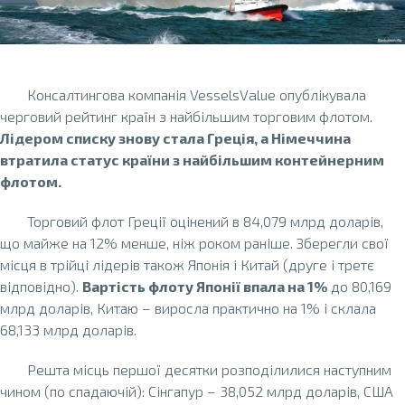
Консалтингова компанія VesselsValue опублікувала
черговий рейтинг країн з найбільшим торговим флотом.
Лідером списку знову стала Греція, а Німеччина
втратила статус країни з найбільшим контейнерним
флотом.
Торговий флот Греції оцінений в 84,079 млрд доларів,
що майже на 12% менше, ніж роком раніше. Зберегли свої
місця в трійці лідерів також Японія і Китай (друге і третє
відповідно).
Вартість флоту Японії впала на 1%
до 80,169
млрд доларів, Китаю – виросла практично на 1% і склала
68,133 млрд доларів.
Решта місць першої десятки розподілилися наступним
чином (по спадаючій): Сінгапур – 38,052 млрд доларів, США