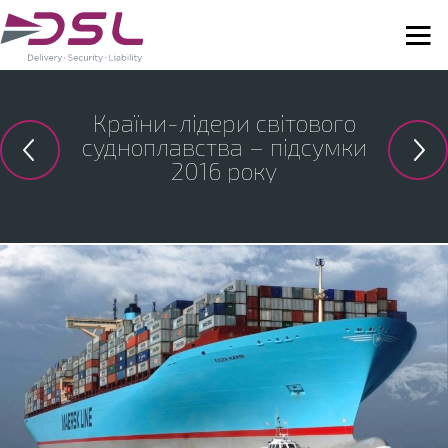
Країни-лідери світового
судноплавства – підсумки
2016 року