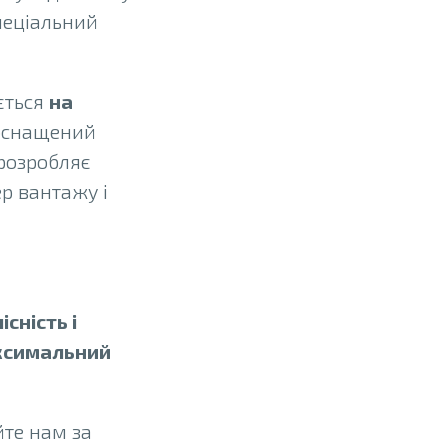
спеціальний
ється
на
і оснащений
розробляє
р вантажу і
сність і
аксимальний
те нам за