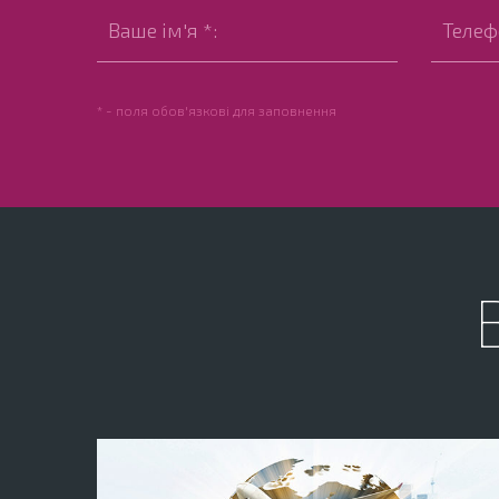
* - поля обов'язкові для заповнення