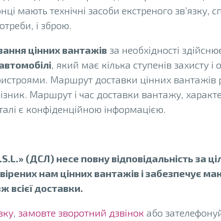
нці мають технічні засоби екстреного зв’язку, 
потреби, і зброю.
ання цінних вантажів
за необхідності здійсню
автомобілі
, який має кілька ступенів захисту 
истроями. Маршрут доставки цінних вантажів 
зник. Маршрут і час доставки вантажу, характе
талі є конфіденційною інформацією.
S.L.» (ДСЛ) несе повну відповідальність за цілі
ірених нам цінних вантажів і забезпечує м
ж всієї доставки.
вку
,
замовте зворотний дзвінок
або зателефонуй