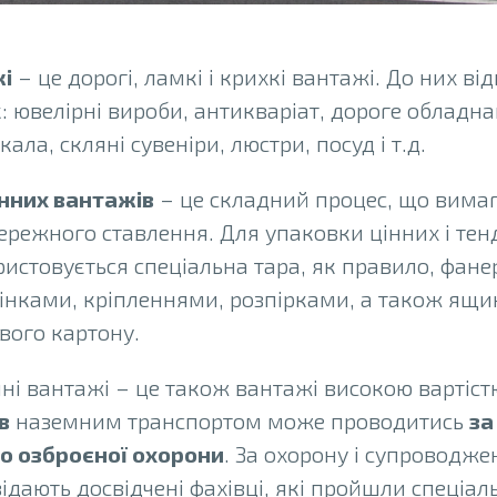
жі
– це дорогі, ламкі і крихкі вантажі. До них від
к: ювелірні вироби, антикваріат, дороге обладна
кала, скляні сувеніри, люстри, посуд і т.д.
нних вантажів
– це складний процес, що вима
ережного ставлення. Для упаковки цінних і тен
истовується спеціальна тара, як правило, фане
інками, кріпленнями, розпірками, а також ящи
вого картону.
ні вантажі – це також вантажі високою вартіст
в
наземним транспортом може проводитись
за
о озброєної охорони
. За охорону і супроводже
ідають досвідчені фахівці, які пройшли спеціаль