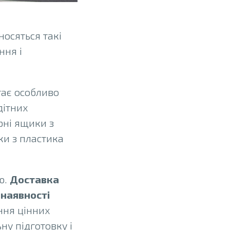
носяться такі
ння і
гає особливо
дітних
рні ящики з
ки з пластика
ю.
Доставка
 наявності
ння цінних
ну підготовку і