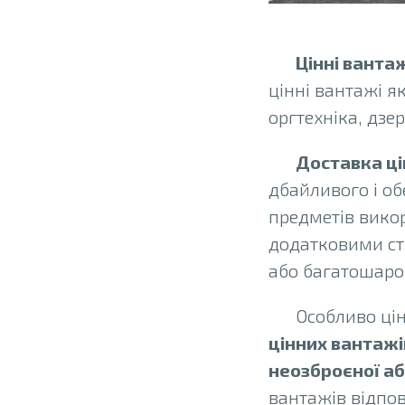
Цінні ванта
цінні вантажі я
оргтехніка, дзер
Доставка ці
дбайливого і об
предметів викор
додатковими ст
або багатошаро
Особливо цін
цінних вантажі
неозброєної аб
вантажів відпов