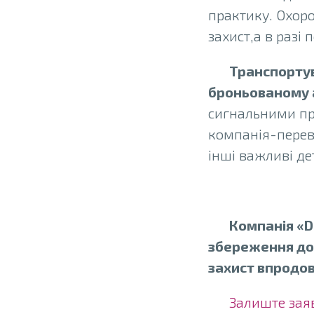
практику. Охоро
захист,а в разі 
Транспортув
броньованому 
сигнальними пр
компанія-переві
інші важливі де
Компанія «D.
збереження дов
захист впродов
Залиште зая