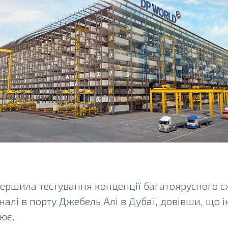
вершила тестування концепції багатоярусного 
налі в порту Джебель Алі в Дубаї, довівши, що 
ює.