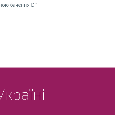
иною бачення DP
Україні