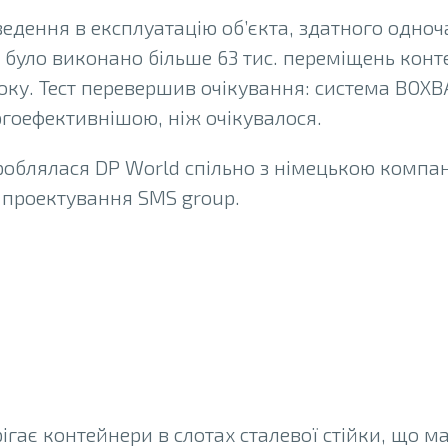
едення в експлуатацію об’єкта, здатного одноч
 було виконано більше 63 тис. переміщень конт
оку. Тест перевершив очікування: система BOX
гоефективнішою, ніж очікувалося.
роблялася DP World спільно з німецькою компа
 проектування SMS group.
собливості BOXB
ігає контейнери в слотах сталевої стійки, що 