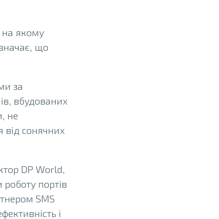
, на якому
значає, що
ми за
ів, вбудованих
, не
я від сонячних
ктор DP World,
 роботу портів
артнером SMS
фективність і