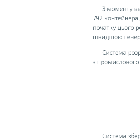
З моменту вв
792 контейнера,
початку цього р
швидшою і енер
Система роз
з промислового
О
Система збер