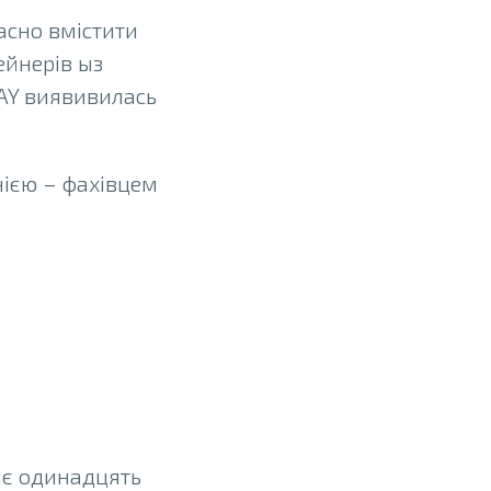
асно вмістити
ейнерів ыз
BAY виявивилась
нією – фахівцем
AY
має одинадцять