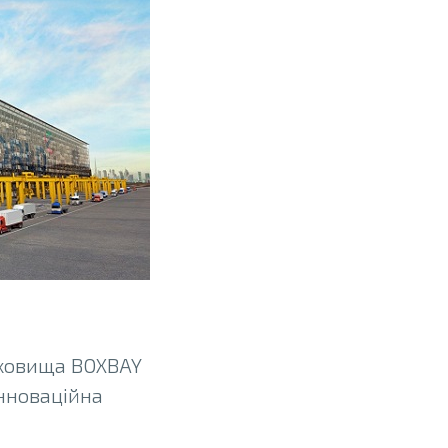
сховища BOXBAY
інноваційна