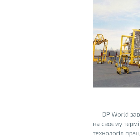
DP World за
на своєму термі
технологія прац