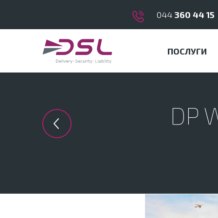
044
360 44 15
ПОСЛУГИ
DP 
Previous in category