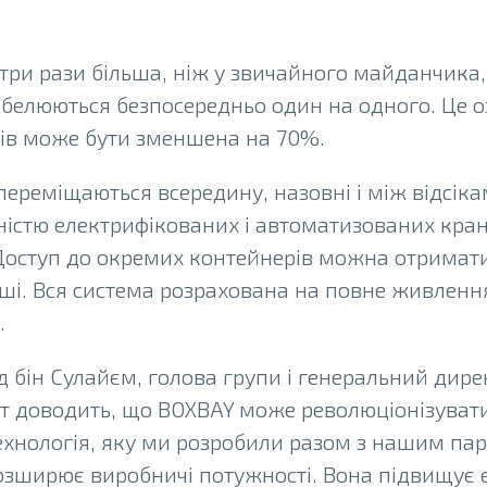
 в три рази більша, ніж у звичайного майданчика
белюються безпосередньо один на одного. Це о
ів може бути зменшена на 70%.
ереміщаються всередину, назовні і між відсіка
істю електрифікованих і автоматизованих кран
 Доступ до окремих контейнерів можна отримати
ші. Вся система розрахована на повне живленн
.
 бін Сулайєм, голова групи і генеральний дире
ст доводить, що BOXBAY може революціонізувати
Технологія, яку ми розробили разом з нашим п
озширює виробничі потужності. Вона підвищує е