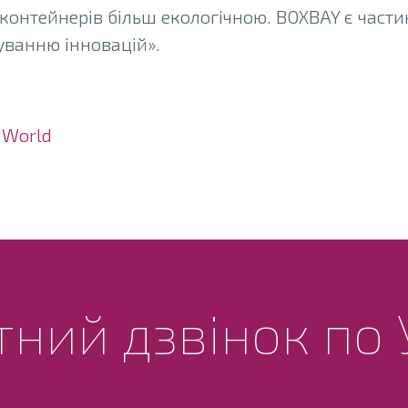
 контейнерів більш екологічною. BOXBAY є част
уванню інновацій».
 World
ний дзвінок по 