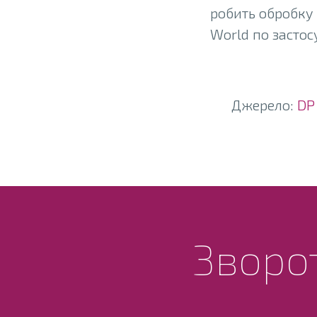
робить обробку
World по застос
Джерело:
DP
Зворот