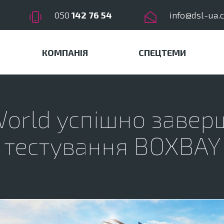
050
142 76 54
info@dsl-ua.
КОМПАНІЯ
СПЕЦТЕМИ
World успішно завер
тестування BOXBAY