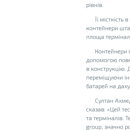
рівнів.
Її місткість
контейнери шта
площа термінал
Контейнери п
допомогою повн
в конструкцію.
переміщуючи ін
батарей на даху
Султан Ахмед
сказав: «Цей те
та терміналів. 
group, значно р