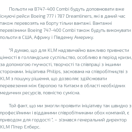
Польоти на B747-400 Combi будуть доповнювати вже
існуючі рейси Boeing 777 і 787 Dreamliners, які в даний час
також перевозять на борту тільки вантажі. Вантажні
перевізники Boeing 747-400 Combi також будуть виконувати
польоти в США, Африку і Південну Америку.
“Я думаю, що для KLM надзвичайно важливо привнести
цінності в голландське суспільство, особливо в період кризи,
за допомогою гнучкості, творчості та співпраці з іншими
сторонами. Ініціатива Philips, заснована на співробітництві з
KLM з пошуку рішення, що дозволяє здійснювати
перевезення між Європою та Китаєм в області необхідних
медичних ресурсів, повністю сумісна.
Той факт, що ми змогли проявити ініціативу так швидко з
професійними і відданими співробітниками обох компаній, є
приводом для гордості “, – зізнався генеральний директор
KLM Пітер Елберс.