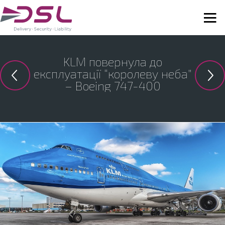
KLM повернула до
експлуатації “королеву неба”
– Boeing 747-400