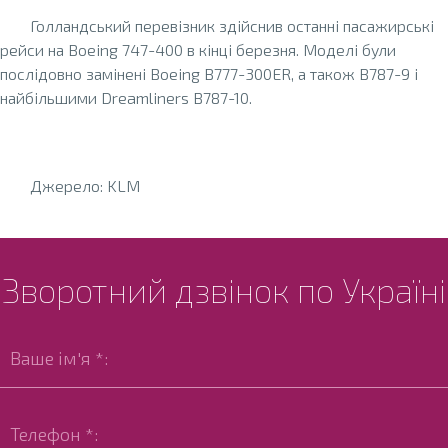
Голландський перевізник здійснив останні пасажирські
рейси на Boeing 747-400 в кінці березня. Моделі були
послідовно замінені Boeing B777-300ER, а також B787-9 і
найбільшими Dreamliners B787-10.
Джерело: KLM
Зворотний дзвінок по Україні