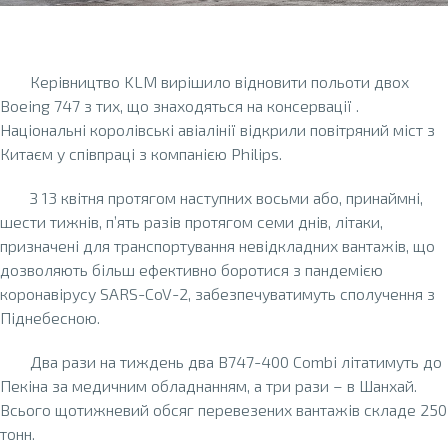
Керівництво KLM вирішило відновити польоти двох
Boeing 747 з тих, що знаходяться на консервації .
Національні королівські авіалінії відкрили повітряний міст з
Китаєм у співпраці з компанією Philips.
З 13 квітня протягом наступних восьми або, принаймні,
шести тижнів, п’ять разів протягом семи днів, літаки,
призначені для транспортування невідкладних вантажів, що
дозволяють більш ефективно боротися з пандемією
коронавірусу SARS-CoV-2, забезпечуватимуть сполучення з
Піднебесною.
Два рази на тиждень два B747-400 Combi літатимуть до
Пекіна за медичним обладнанням, а три рази – в Шанхай.
Всього щотижневий обсяг перевезених вантажів складе 250
тонн.