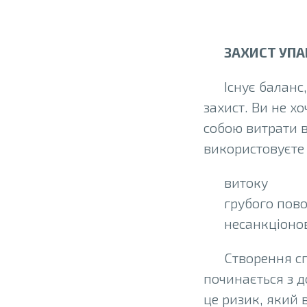
ЗАХИСТ УП
Існує баланс
захист. Ви не х
собою витрати в
використовуєте 
витоку
грубого пов
несанкціоно
Створення с
починається з д
це ризик, який 