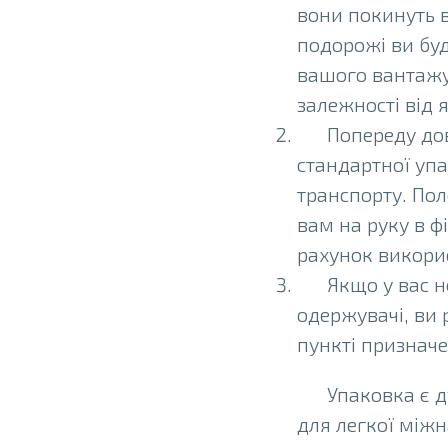
вони покинуть в
подорожі ви буд
вашого вантажу
залежності від 
Попереду дов
стандартної уп
транспорту. По
вам на руку в ф
рахунок викори
Якщо у вас 
одержувачі, ви
пункті призначе
Упаковка є д
для легкої міжн