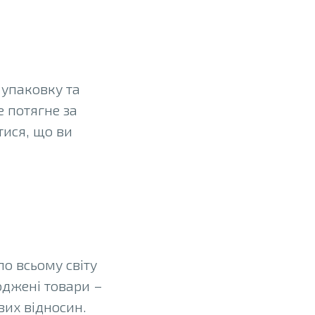
 упаковку та
е потягне за
тися, що ви
о всьому світу
оджені товари –
вих відносин.