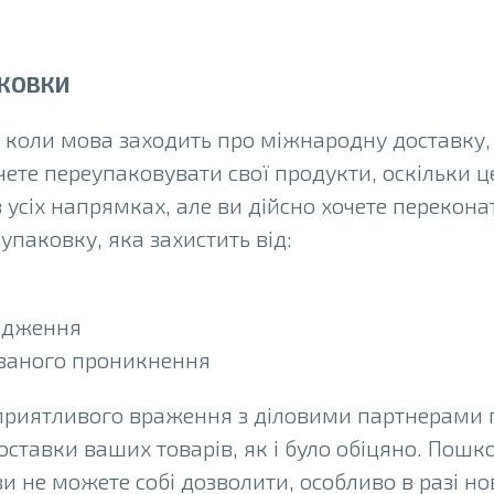
АКОВКИ
, коли мова заходить про міжнародну доставку,
очете переупаковувати свої продукти, оскільки ц
 усіх напрямках, але ви дійсно хочете перекона
упаковку, яка захистить від:
одження
ваного проникнення
приятливого враження з діловими партнерами п
оставки ваших товарів, як і було обіцяно. Пошк
ви не можете собі дозволити, особливо в разі но