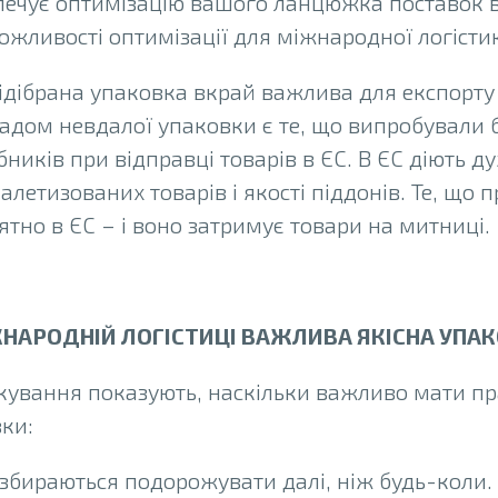
печує оптимізацію вашого ланцюжка поставок 
ожливості оптимізації для міжнародної логісти
ідібрана упаковка вкрай важлива для експорту 
дом невдалої упаковки є те, що випробували 
бників при відправці товарів в ЄС. В ЄС діють д
летизованих товарів і якості піддонів. Те, що пр
тно в ЄС – і воно затримує товари на митниці.
НАРОДНІЙ ЛОГІСТИЦІ ВАЖЛИВА ЯКІСНА УПАК
ркування показують, наскільки важливо мати пр
ки:
збираються подорожувати далі, ніж будь-коли. П