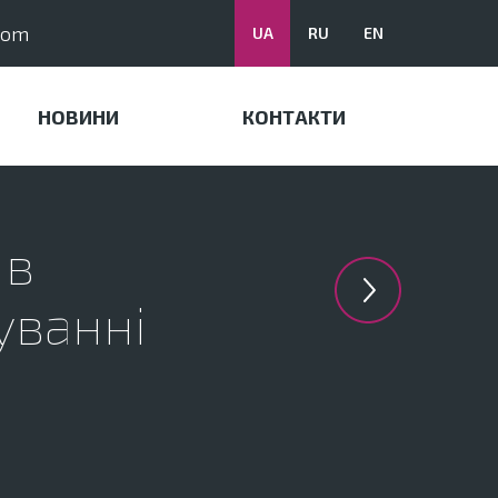
com
UA
RU
EN
НОВИНИ
КОНТАКТИ
 в
уванні