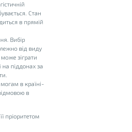
гістичній
бувається. Стан
диться в прямій
ня. Вибір
лежно від виду
 може зіграти
 на піддонах за
ти.
могам в країні-
відмовою в
її пріоритетом