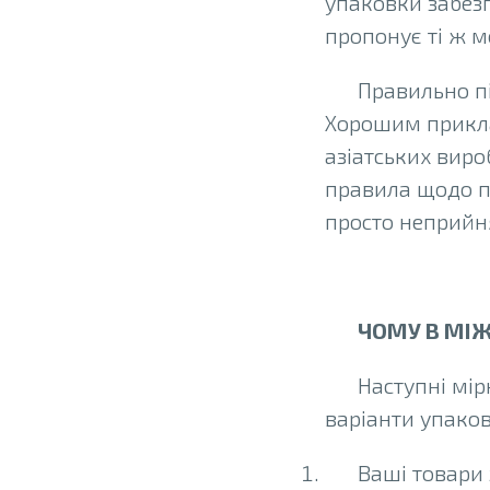
упаковки забез
пропонує ті ж м
Правильно п
Хорошим прикла
азіатських виро
правила щодо па
просто неприйня
ЧОМУ В МІЖ
Наступні мі
варіанти упаков
Ваші товари 