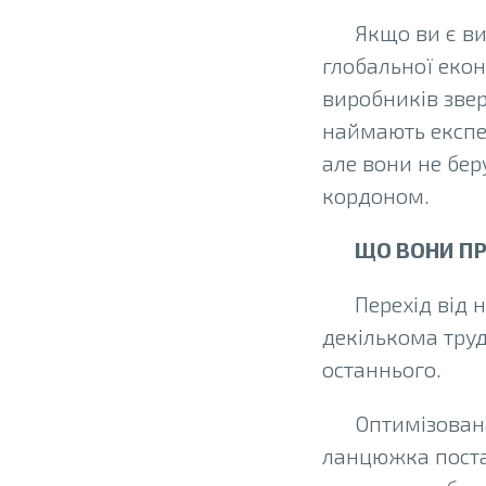
Якщо ви є ви
глобальної екон
виробників звер
наймають експер
але вони не бер
кордоном.
ЩО ВОНИ П
Перехід від 
декількома тру
останнього.
Оптимізована
ланцюжка постав