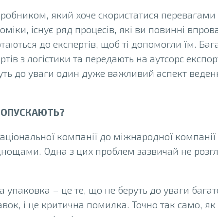
робником, який хоче скористатися перевагами 
оміки, існує ряд процесів, які ви повинні впров
таються до експертів, щоб ті допомогли їм. Баг
тів з логістики та передають на аутсорс експор
уть до уваги один дуже важливий аспект веденн
РОПУСКАЮТЬ?
національної компанії до міжнародної компанії
днощами. Одна з цих проблем зазвичай не розг
 упаковка – це те, що не беруть до уваги багат
ок, і це критична помилка. Точно так само, як