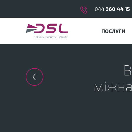
044
360 44 15
ПОСЛУГИ
В
Previous in category
міжна