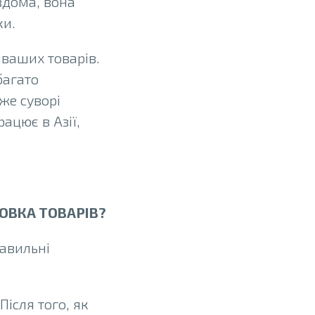
вдома, вона
ки.
ваших товарів.
багато
уже суворі
ацює в Азії,
ОВКА ТОВАРІВ?
авильні
ісля того, як