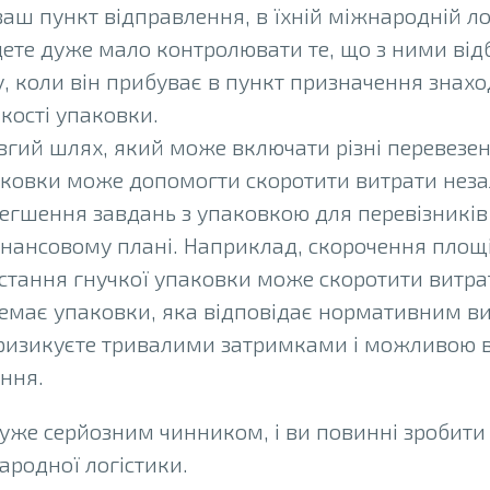
аш пункт відправлення, в їхній міжнародній ло
ете дуже мало контролювати те, що з ними від
, коли він прибуває в пункт призначення знахо
якості упаковки.
гий шлях, який може включати різні перевезен
аковки може допомогти скоротити витрати неза
легшення завдань з упаковкою для перевізників
інансовому плані. Наприклад, скорочення площі
стання гнучкої упаковки може скоротити витра
немає упаковки, яка відповідає нормативним ви
 ризикуєте тривалими затримками і можливою 
ння.
уже серйозним чинником, і ви повинні зробити 
ародної логістики.