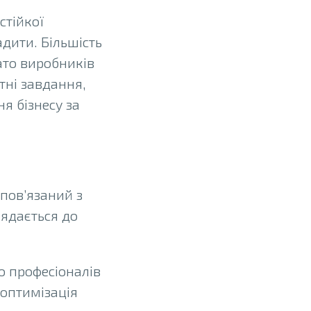
стійкої
адити. Більшість
ато виробників
тні завдання,
я бізнесу за
 пов’язаний з
лядається до
о професіоналів
 оптимізація