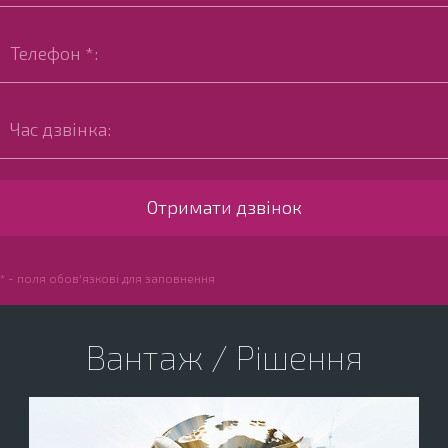
* - поля обов'язкові для заповнення
Вантаж / Рішення