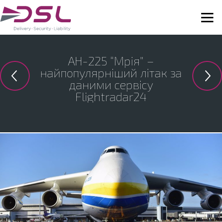
АН-225 “Мрія” –
найпопулярніший літак за
даними сервісу
Flightradar24