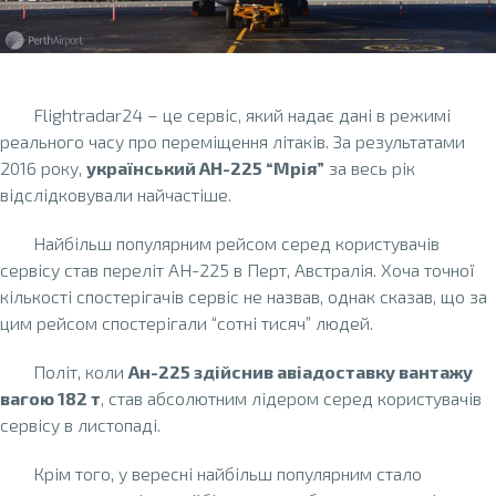
Flightradar24 – це сервіс, який надає дані в режимі
реального часу про переміщення літаків. За результатами
2016 року,
український АН-225 “Мрія”
за весь рік
відслідковували найчастіше.
Найбільш популярним рейсом серед користувачів
сервісу став переліт АН-225 в Перт, Австралія. Хоча точної
кількості спостерігачів сервіс не назвав, однак сказав, що за
цим рейсом спостерігали “сотні тисяч” людей.
Політ, коли
Ан-225 здійснив авіадоставку вантажу
вагою 182 т
, став абсолютним лідером серед користувачів
сервісу в листопаді.
Крім того, у вересні найбільш популярним стало