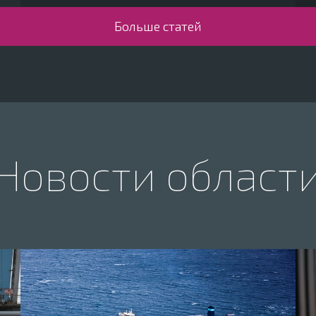
Больше статей
Новости област