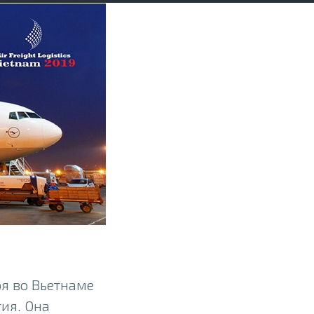
бря во Вьетнаме
тия. Она