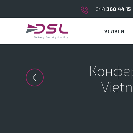
044
360 44 15
УСЛУГИ
Конфер
Previous in category
Viet