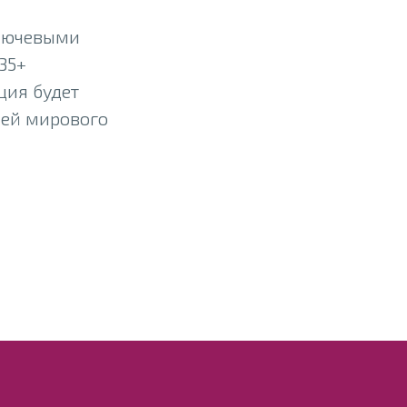
ключевыми
35+
ция будет
лей мирового