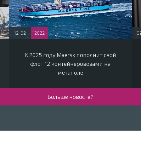
12. 02
2022
09
К 2025 году Maersk пополнит свой
флот 12 контейнеровозами на
метаноле
Больше новостей