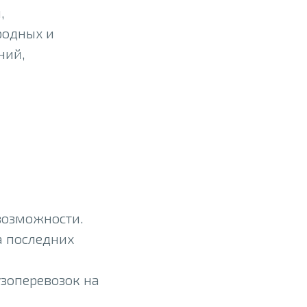
,
родных и
ний,
возможности.
а последних
узоперевозок на